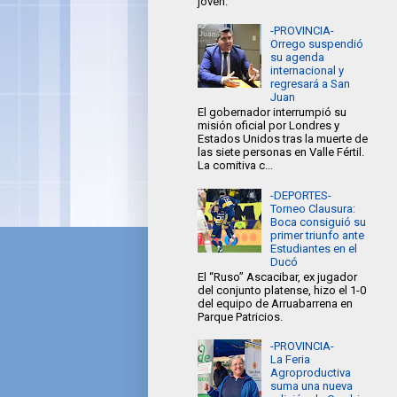
joven.
-PROVINCIA-
Orrego suspendió
su agenda
internacional y
regresará a San
Juan
El gobernador interrumpió su
misión oficial por Londres y
Estados Unidos tras la muerte de
las siete personas en Valle Fértil.
La comitiva c...
-DEPORTES-
Torneo Clausura:
Boca consiguió su
primer triunfo ante
Estudiantes en el
Ducó
El “Ruso” Ascacibar, ex jugador
del conjunto platense, hizo el 1-0
del equipo de Arruabarrena en
Parque Patricios.
-PROVINCIA-
La Feria
Agroproductiva
suma una nueva