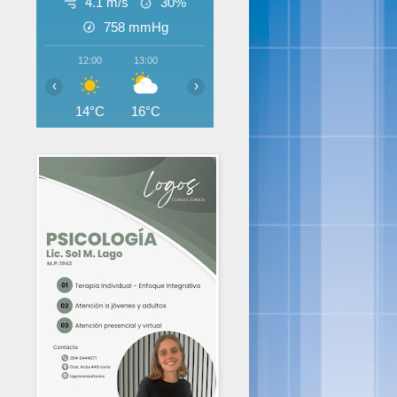
4.1 m/s
30%
758
mmHg
12:00
13:00
14:00
15:00
16:00
17:00
‹
›
14°C
16°C
17°C
18°C
17°C
17°C