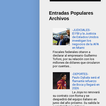
Entradas Populares
Archivos
-JUDICIALES-
El FBI y la Justicia
de Estados Unidos
investigan los
negocios de la AFA
en Miami
Fiscales federales citaron a
declarar al empresario Guillermo
Tofoni, por su relación con los
millones de dólares que circularon
por cuentas...
-DEPORTES-
Paulo Dybala será el
flamante refuerzo
de Boca y llegará en
2026
La Joya no renovará
su contrato con Roma y se
despedirá del equipo italiano en
junio del año próximo. Su salida le