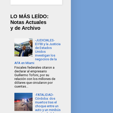
LO MÁS LEÍDO:
Notas Actuales
y de Archivo
-JUDICIALES-
El FBI y la Justicia
de Estados
Unidos
investigan los
negocios de la
AFA en Miami
Fiscales federales citaron a
declarar al empresario
Guillermo Tofoni, por su
relación con los millones de
dólares que circularon por
cuentas...
-FATALIDAD-
Córdoba: dos
muertos tras el
choque entre un
auto y un minibús