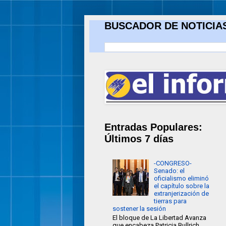
BUSCADOR DE NOTICIAS: 
Entradas Populares:
Últimos 7 días
-CONGRESO-
Senado: el
oficialismo eliminó
el capítulo sobre la
extranjerización de
tierras para
sostener la sesión
El bloque de La Libertad Avanza
que encabeza Patricia Bullrich,