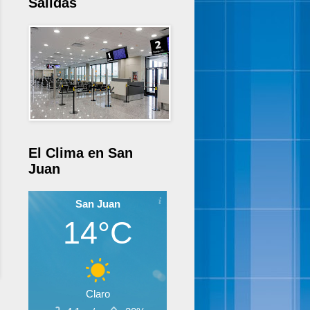
Salidas
El Clima en San
Juan
San Juan
14°C
Claro