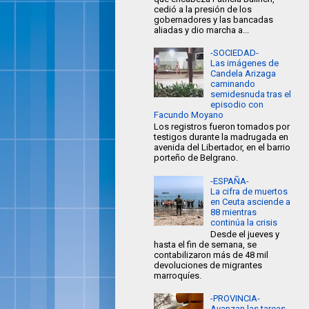
cedió a la presión de los
gobernadores y las bancadas
aliadas y dio marcha a...
-SOCIEDAD-
Las imágenes de
Candela Arizaga
caminando
semidesnuda tras el
episodio con
Facundo Moyano
Los registros fueron tomados por
testigos durante la madrugada en
avenida del Libertador, en el barrio
porteño de Belgrano.
-ESPAÑA-
La cifra de muertos
en Ceuta asciende a
88 mientras
continúa la crisis
Desde el jueves y
hasta el fin de semana, se
contabilizaron más de 48 mil
devoluciones de migrantes
marroquíes.
-PROVINCIA-
Avanzan las tareas